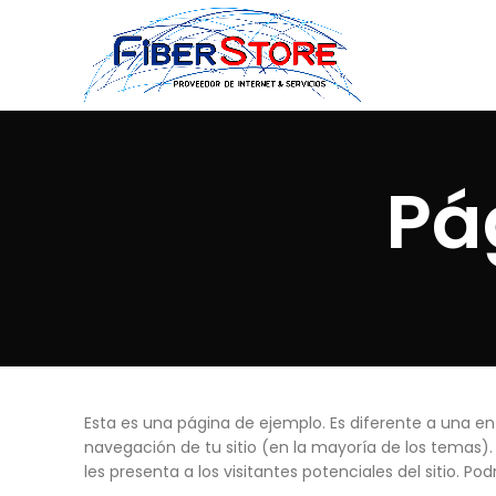
Pá
Esta es una página de ejemplo. Es diferente a una e
navegación de tu sitio (en la mayoría de los temas
les presenta a los visitantes potenciales del sitio. Podr