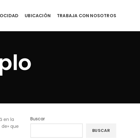
LOCIDAD
UBICACIÓN
TRABAJA CON NOSOTROS
plo
Buscar
á en la
a de» que
BUSCAR